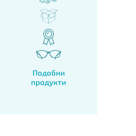
Цвят на
Сребрист
рамката:
Материал на
Минерал
стъклата:
Цвят на
Син
стъклата:
преливащ
Подобни
продукти
Поляризация:
Без
поляризация
Форма:
Авиатор