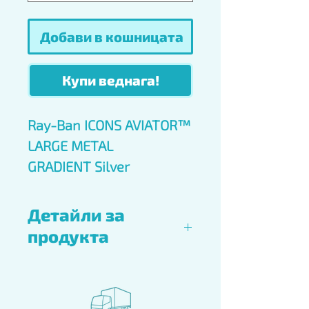
Добави в кошницата
Купи веднага!
Ray-Ban ICONS AVIATOR™
LARGE METAL
GRADIENT Silver
Детайли за
продукта
Материал на
Метал
рамката: