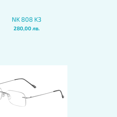
Бърз преглед
NK 808 K3
Цена
280,00 лв.