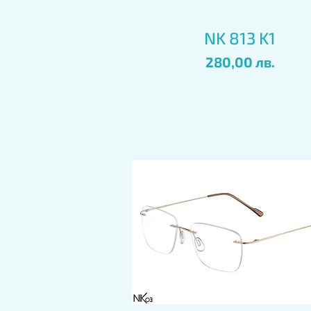
Бърз преглед
NK 813 K1
Цена
280,00 лв.