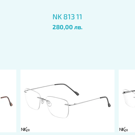
Бърз преглед
NK 813 11
Цена
280,00 лв.