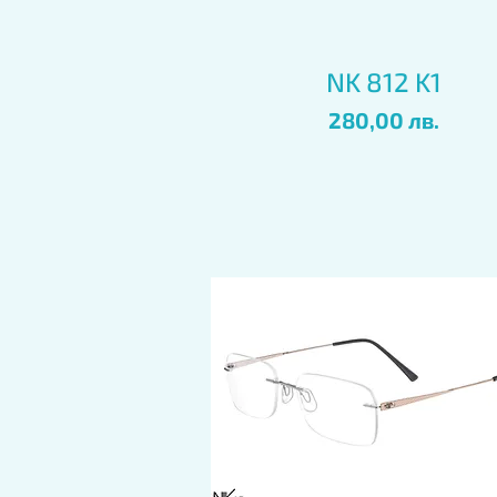
Бърз преглед
NK 812 K1
Цена
280,00 лв.