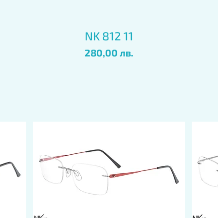
Бърз преглед
NK 812 11
Цена
280,00 лв.