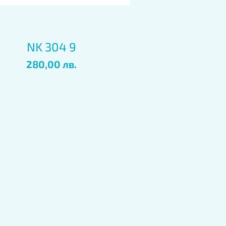
Бърз преглед
NK 304 9
Цена
280,00 лв.