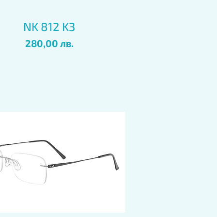
Бърз преглед
NK 812 K3
Цена
280,00 лв.