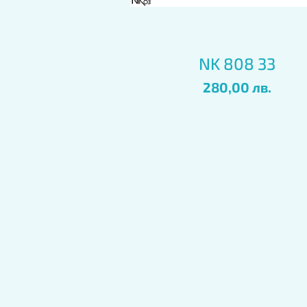
Бърз преглед
NK 808 33
Цена
280,00 лв.