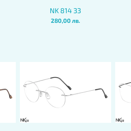
Бърз преглед
NK 814 33
Цена
280,00 лв.