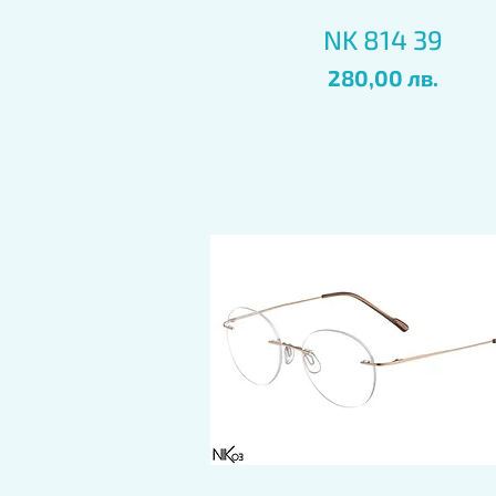
Бърз преглед
NK 814 39
Цена
280,00 лв.