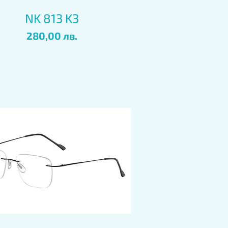
Бърз преглед
NK 813 K3
Цена
280,00 лв.