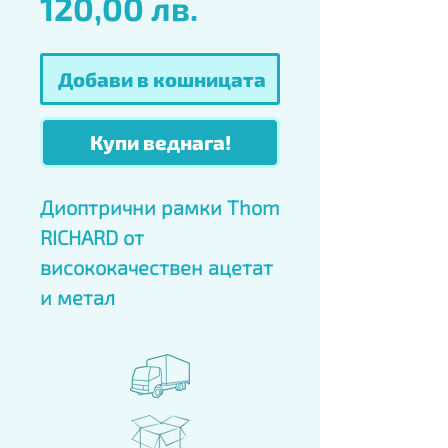
Цена
120,00 лв.
Добави в кошницата
Купи веднага!
Диоптрични рамки Thom 
RICHARD от 
висококачествен ацетат 
и метал