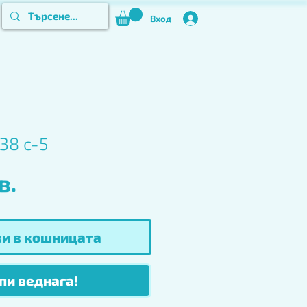
Вход
38 c-5
Цена
в.
и в кошницата
пи веднага!