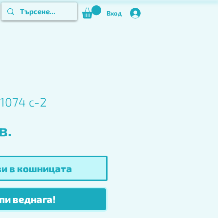
Вход
1074 c-2
Цена
в.
и в кошницата
пи веднага!