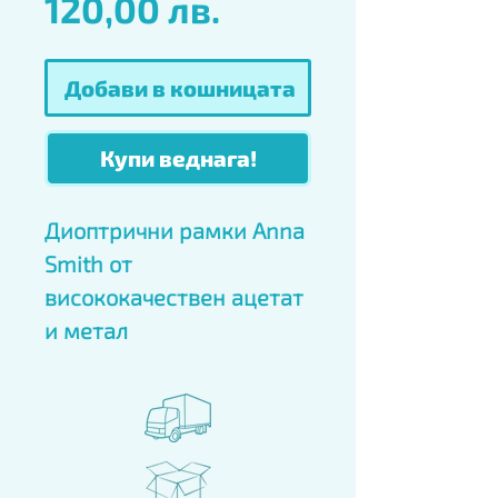
Цена
120,00 лв.
Добави в кошницата
Купи веднага!
Диоптрични рамки Anna 
Smith от 
висококачествен ацетат 
и метал