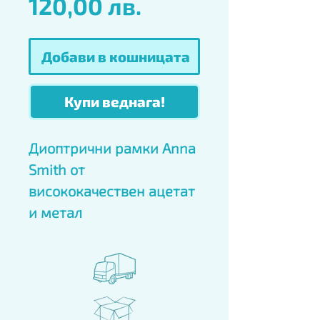
Цена
120,00 лв.
Добави в кошницата
Купи веднага!
Диоптрични рамки Anna 
Smith от 
висококачествен ацетат 
и метал