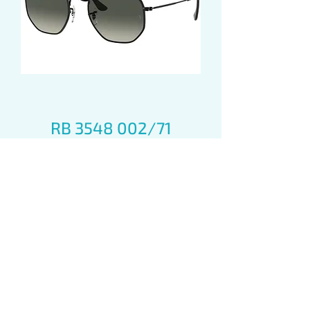
RB 3548 002/71
Цена
310,00 лв.
Добави в кошницата!