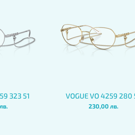
глед
Бърз преглед
59 323 51
VOGUE VO 4259 280 
Цена
лв.
230,00 лв.