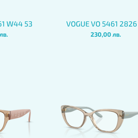
глед
Бърз преглед
61 W44 53
VOGUE VO 5461 2826
Цена
лв.
230,00 лв.