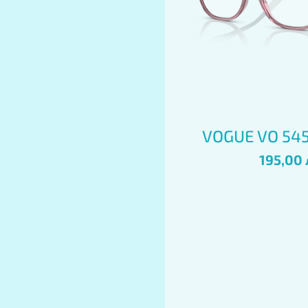
Бърз пре
VOGUE VO 545
Цена
195,00 