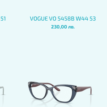
Бърз преглед
 51
VOGUE VO 5458B W44 53
Цена
230,00 лв.