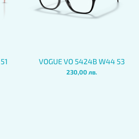
Бърз преглед
 51
VOGUE VO 5424B W44 53
Цена
230,00 лв.