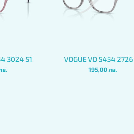
глед
Бърз преглед
4 3024 51
VOGUE VO 5454 2726
Цена
лв.
195,00 лв.