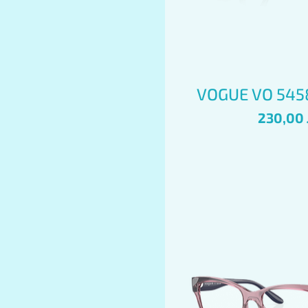
Бърз пре
VOGUE VO 545
Цена
230,00 