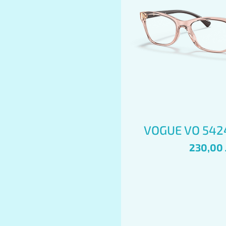
Бърз пре
VOGUE VO 542
Цена
230,00 