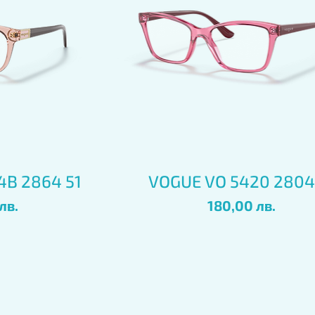
глед
Бърз преглед
4B 2864 51
VOGUE VO 5420 2804
Цена
лв.
180,00 лв.