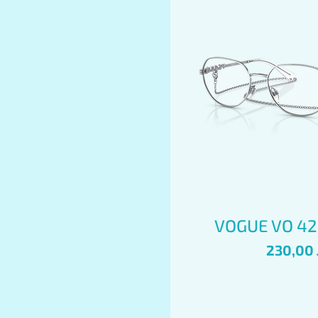
Бърз пре
VOGUE VO 42
Цена
230,00 