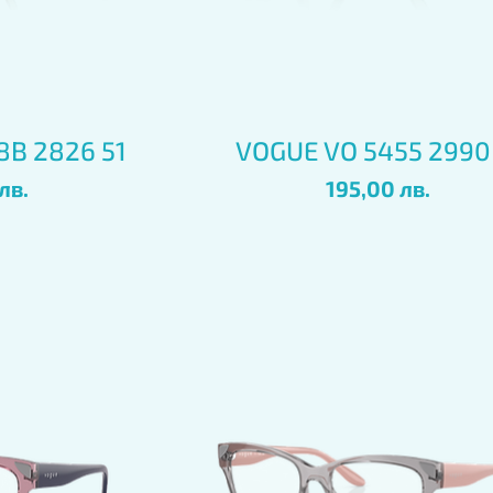
глед
Бърз преглед
8B 2826 51
VOGUE VO 5455 2990
Цена
лв.
195,00 лв.