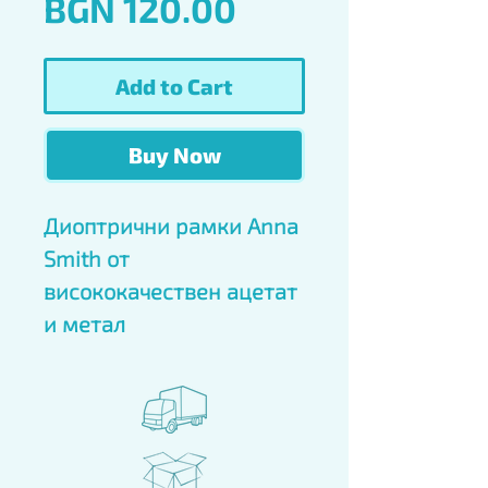
Price
BGN 120.00
Add to Cart
Buy Now
Диоптрични рамки Anna 
Smith от 
висококачествен ацетат 
и метал