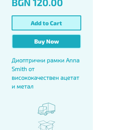
Price
BGN 120.00
Add to Cart
Buy Now
Диоптрични рамки Anna 
Smith от 
висококачествен ацетат 
и метал