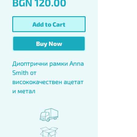
Price
BGN 120.00
Add to Cart
Buy Now
Диоптрични рамки Anna 
Smith от 
висококачествен ацетат 
и метал