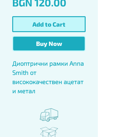
Price
BGN 120.00
Add to Cart
Buy Now
Диоптрични рамки Anna 
Smith от 
висококачествен ацетат 
и метал